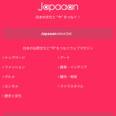
日本の文化と ”今” をつなぐ！
Japaaan
MAGAZINE
日本の伝統文化と"今"をつなぐウェブマガジン
トップページ
アート
ファッション
雑貨・インテリア
グルメ
観光・地域
エンタメ
ライフスタイル
歴史と文化