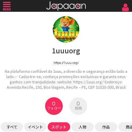
1uuuorg
https://1uuu.org/
Na plataforma confiável da 1uuu, a diversão e segurança estão lado a
lado.✅ Cadastre-se, conheça promoções exclusivas e garanta seus
ganhos com tranquilidade. website: https://1uuu.org/ Endereço:
Avenida Recife, 150, Boa Viagem, Recife – PE, CEP 51020-000, Brasil
0
0
フォロー
投稿
すべて
イベント
スポット
人物
作品
商