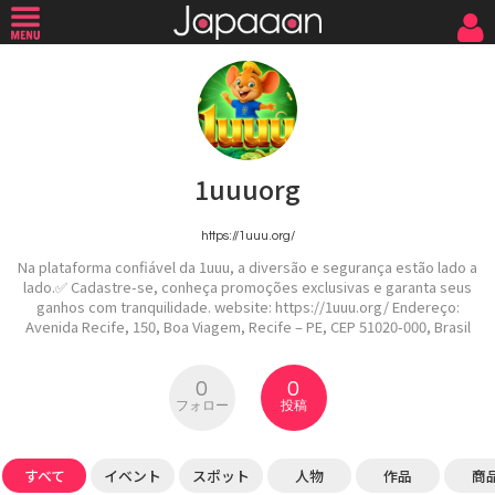
1uuuorg
https://1uuu.org/
Na plataforma confiável da 1uuu, a diversão e segurança estão lado a
lado.✅ Cadastre-se, conheça promoções exclusivas e garanta seus
ganhos com tranquilidade. website: https://1uuu.org/ Endereço:
Avenida Recife, 150, Boa Viagem, Recife – PE, CEP 51020-000, Brasil
0
0
フォロー
投稿
すべて
イベント
スポット
人物
作品
商