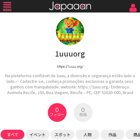
1uuuorg
https://1uuu.org/
Na plataforma confiável da 1uuu, a diversão e segurança estão lado a
lado.✅ Cadastre-se, conheça promoções exclusivas e garanta seus
ganhos com tranquilidade. website: https://1uuu.org/ Endereço:
Avenida Recife, 150, Boa Viagem, Recife – PE, CEP 51020-000, Brasil
0
0
フォロー
投稿
すべて
イベント
スポット
人物
作品
商