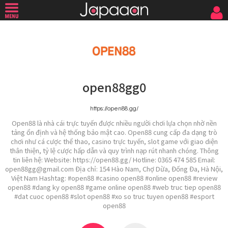
open88gg0
https://open88.gg/
Open88 là nhà cái trực tuyến được nhiều người chơi lựa chọn nhờ nền
tảng ổn định và hệ thống bảo mật cao. Open88 cung cấp đa dạng trò
chơi như cá cược thể thao, casino trực tuyến, slot game với giao diện
thân thiện, tỷ lệ cược hấp dẫn và quy trình nạp rút nhanh chóng. Thông
tin liên hệ: Website: https://open88.gg/ Hotline: 0365 474 585 Email:
open88gg@gmail.com Địa chỉ: 154 Hào Nam, Chợ Dừa, Đống Đa, Hà Nội,
Việt Nam Hashtag: #open88 #casino open88 #online open88 #review
open88 #dang ky open88 #game online open88 #web truc tiep open88
#dat cuoc open88 #slot open88 #xo so truc tuyen open88 #esport
open88