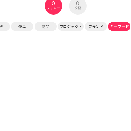
0
0
フォロー
投稿
物
作品
商品
プロジェクト
ブランド
キーワード