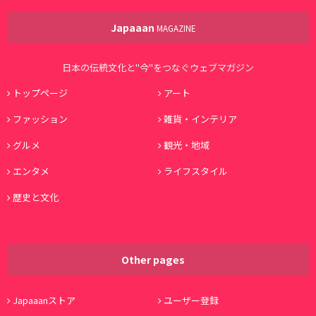
Japaaan
MAGAZINE
日本の伝統文化と"今"をつなぐウェブマガジン
トップページ
アート
ファッション
雑貨・インテリア
グルメ
観光・地域
エンタメ
ライフスタイル
歴史と文化
Other pages
Japaaanストア
ユーザー登録