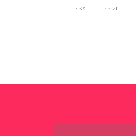
すべて
イベント