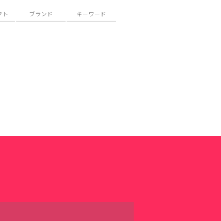
クト
ブランド
キーワード