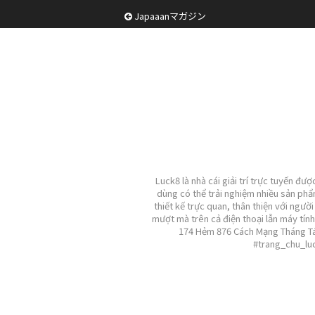
Japaaanマガジン
Luck8 là nhà cái giải trí trực tuyến đư
dùng có thể trải nghiệm nhiều sản phẩ
thiết kế trực quan, thân thiện với ngư
mượt mà trên cả điện thoại lẫn máy tính
174 Hẻm 876 Cách Mạng Tháng Tám
#trang_chu_lu