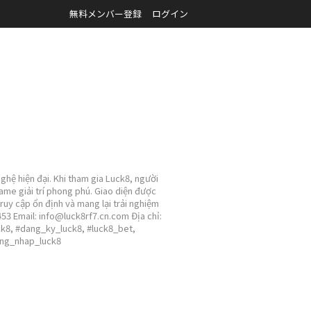
無料メンバー登録
ログイン
nghệ hiện đại. Khi tham gia Luck8, người
ame giải trí phong phú. Giao diện được
ruy cập ổn định và mang lại trải nghiệm
453 Email: info@luck8rf7.cn.com Địa chỉ:
ck8, #dang_ky_luck8, #luck8_bet,
ang_nhap_luck8