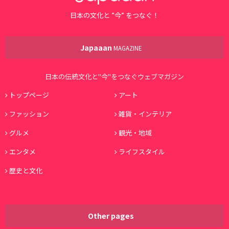
日本の文化と ”今” をつなぐ！
Japaaan
MAGAZINE
日本の伝統文化と"今"をつなぐウェブマガジン
トップページ
アート
ファッション
雑貨・インテリア
グルメ
観光・地域
エンタメ
ライフスタイル
歴史と文化
Other pages