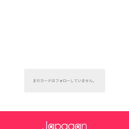
まだカードはフォローしていません。