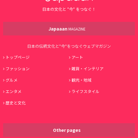
日本の文化と ”今” をつなぐ！
Japaaan
MAGAZINE
日本の伝統文化と"今"をつなぐウェブマガジン
トップページ
アート
ファッション
雑貨・インテリア
グルメ
観光・地域
エンタメ
ライフスタイル
歴史と文化
Other pages