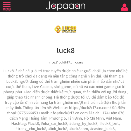
luck8
https://luck8rf7.cn.com/
Luck8 là nhà cái giải trí trực tuyến được nhiều người chơi lựa chọn nhờ hệ
thống trò chơi đa dạng và nền tảng công nghệ hiện đại. Khi tham gia
Luck8, người dùng có thể trải nghiệm nhiều sản phẩm hấp dẫn như cá
cược thể thao, Live Casino, slot game, nổ hũ và các mini game giải trí
phong phú. Giao diện được thiết kế trực quan, thân thiện với người dùng,
giúp thao tác nhanh chóng. Hệ thống được tối ưu để đảm bảo tốc độ
truy cập ổn định và mang lại trải nghiệm mượt mà trên cả điện thoại lẫn
máy tính. Thông tin liên hệ: Website: https://luck8rf7.cn.com/ Số điện
thoại: 0775666453 Email: info@luck8rf7.cn.com Địa chỉ: 174 Hẻm 876
Cách Mạng Tháng Tám, Phường 5, Tân Bình, Hồ Chí Minh, Việt Nam.
Hashtag: #luck8, #nha_cai_luck8, #dang_ky_luck8, #luck8_bet,
#trang_chu_luck8, #link_luck8, #luck8com, #casino_luck8,