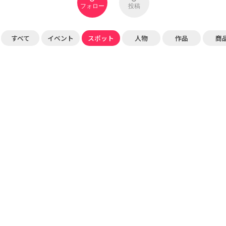
フォロー
投稿
すべて
イベント
スポット
人物
作品
商