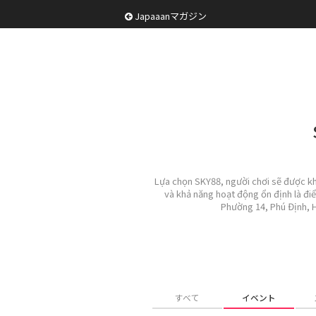
Japaaanマガジン
Lựa chọn SKY88, người chơi sẽ được khám
và khả năng hoạt động ổn định là đi
Phường 14, Phú Định, 
すべて
イベント