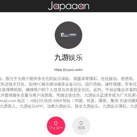
九游娱乐
https://jiuyou.wiki/
台，致力于为用户提供多元化的娱乐体验，涵盖体育博彩、在线赌场、老虎机
先进技术开发，支持PC端与移动端多设备访问，运行流畅，操作便捷，带来
资金保障机制，确保用户的个人信息与资金安全无忧。此外，平台还推出丰富的优
升整体服务质量与用户满意度。凭借这些优势，九游娱乐正逐步成为广大玩家
iuyou.wiki@gmail.com 电话： +86139 8585 6969 地址：中国，甘肃，酒
游真人，九游娱乐APP，注册九游娱乐，登录九游娱乐，九游娱乐博彩，九游娱乐平
0
0
フォロー
投稿