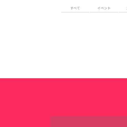
すべて
イベント