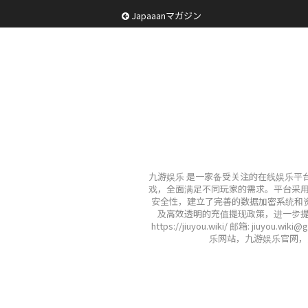
Japaaanマガジン
九游娱乐 是一家备受关注的在线娱乐平
戏，全面满足不同玩家的需求。平台采用
安全性，建立了完善的数据加密系统和
及高效透明的充值提现政策，进一步提
https://jiuyou.wiki/ 邮箱: j
乐网站，九游娱乐官网，九