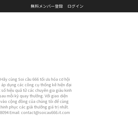
無料メンバー登録
ログイン
Hãy cùng Soi cầu 666 tối ưu hóa cơ hội
i áp dụng các công cụ thống kê hiện đại
số hiệu quả từ các chuyên gia giàu kinh
sau mỗi kỳ quay thưởng. Với giao diện
a vào cộng đồng của chúng tôi để cùng
inh phục các giải thưởng giá trị nhất.
948094 Email: contact@soicau666.it.com