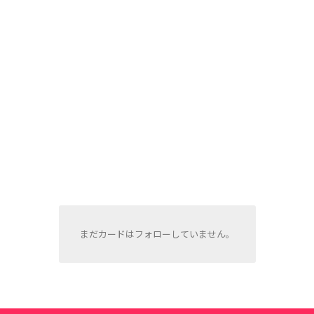
まだカードはフォローしていません。