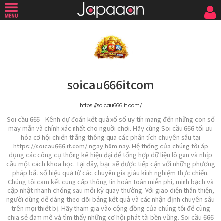
soicau666itcom
https://soicau666.it.com/
Soi cầu 666 - Kênh dự đoán kết quả xổ số uy tín mang đến những con số
may mắn và chính xác nhất cho người chơi. Hãy cùng Soi cầu 666 tối ưu
hóa cơ hội chiến thắng thông qua các phân tích chuyên sâu tại
https://soicau666.it.com/ ngay hôm nay. Hệ thống của chúng tôi áp
dụng các công cụ thống kê hiện đại để tổng hợp dữ liệu lô gan và nhịp
cầu một cách khoa học. Tại đây, bạn sẽ được tiếp cận với những phương
pháp bắt số hiệu quả từ các chuyên gia giàu kinh nghiệm thực chiến.
Chúng tôi cam kết cung cấp thông tin hoàn toàn miễn phí, minh bạch và
cập nhật nhanh chóng sau mỗi kỳ quay thưởng. Với giao diện thân thiện,
người dùng dễ dàng theo dõi bảng kết quả và các nhận định chuyên sâu
trên mọi thiết bị. Hãy tham gia vào cộng đồng của chúng tôi để cùng
chia sẻ đam mê và tìm thấy những cơ hội phát tài bền vững. Soi cầu 666