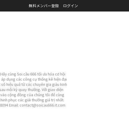
無料メンバー登録
ログイン
Hãy cùng Soi cầu 666 tối ưu hóa cơ hội
i áp dụng các công cụ thống kê hiện đại
số hiệu quả từ các chuyên gia giàu kinh
sau mỗi kỳ quay thưởng. Với giao diện
a vào cộng đồng của chúng tôi để cùng
inh phục các giải thưởng giá trị nhất.
948094 Email: contact@soicau666.it.com