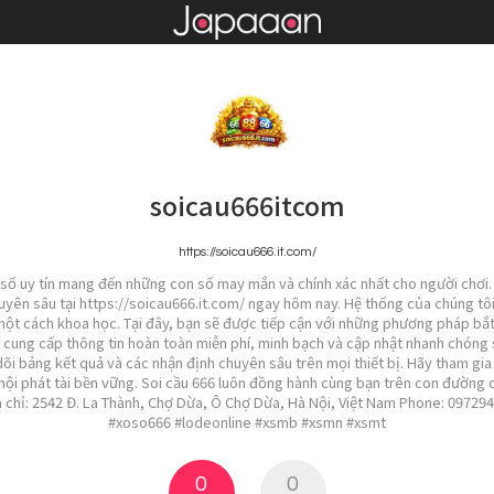
soicau666itcom
https://soicau666.it.com/
 số uy tín mang đến những con số may mắn và chính xác nhất cho người chơi. 
uyên sâu tại https://soicau666.it.com/ ngay hôm nay. Hệ thống của chúng tô
 một cách khoa học. Tại đây, bạn sẽ được tiếp cận với những phương pháp bắt 
 cung cấp thông tin hoàn toàn miễn phí, minh bạch và cập nhật nhanh chóng 
dõi bảng kết quả và các nhận định chuyên sâu trên mọi thiết bị. Hãy tham gi
ội phát tài bền vững. Soi cầu 666 luôn đồng hành cùng bạn trên con đường ch
a chỉ: 2542 Đ. La Thành, Chợ Dừa, Ô Chợ Dừa, Hà Nội, Việt Nam Phone: 0972
#xoso666 #lodeonline #xsmb #xsmn #xsmt
0
0