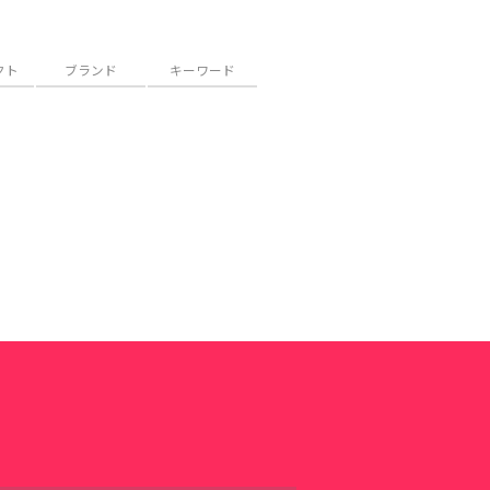
クト
ブランド
キーワード