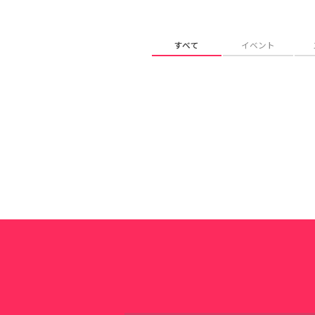
すべて
イベント