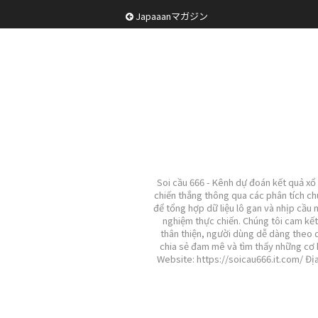
Japaaanマガジン
Soi cầu 666 - Kênh dự đoán kết quả xổ
chiến thắng thông qua các phân tích ch
để tổng hợp dữ liệu lô gan và nhịp cầu
nghiệm thực chiến. Chúng tôi cam kết
thân thiện, người dùng dễ dàng theo 
chia sẻ đam mê và tìm thấy những cơ h
Website: https://soicau666.it.com/ Đị