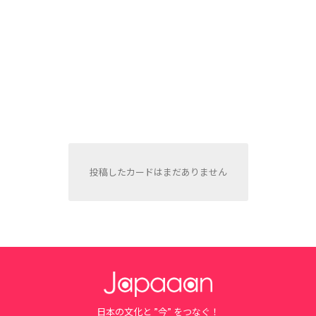
投稿したカードはまだありません
日本の文化と ”今” をつなぐ！