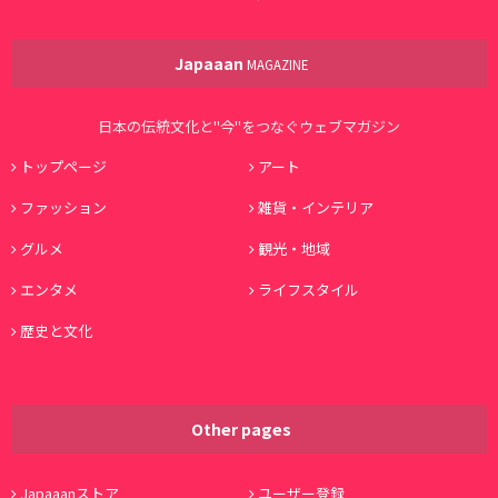
Japaaan
MAGAZINE
日本の伝統文化と"今"をつなぐウェブマガジン
トップページ
アート
ファッション
雑貨・インテリア
グルメ
観光・地域
エンタメ
ライフスタイル
歴史と文化
Other pages
Japaaanストア
ユーザー登録