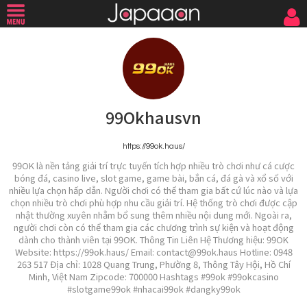
99Okhausvn
https://99ok.haus/
99OK là nền tảng giải trí trực tuyến tích hợp nhiều trò chơi như cá cược
bóng đá, casino live, slot game, game bài, bắn cá, đá gà và xổ số với
nhiều lựa chọn hấp dẫn. Người chơi có thể tham gia bất cứ lúc nào và lựa
chọn nhiều trò chơi phù hợp nhu cầu giải trí. Hệ thống trò chơi được cập
nhật thường xuyên nhằm bổ sung thêm nhiều nội dung mới. Ngoài ra,
người chơi còn có thể tham gia các chương trình sự kiện và hoạt động
dành cho thành viên tại 99OK. Thông Tin Liên Hệ Thương hiệu: 99OK
Website: https://99ok.haus/ Email: contact@99ok.haus Hotline: 0948
263 517 Địa chỉ: 1028 Quang Trung, Phường 8, Thông Tây Hội, Hồ Chí
Minh, Việt Nam Zipcode: 700000 Hashtags #99ok #99okcasino
#slotgame99ok #nhacai99ok #dangky99ok