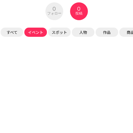
0
0
フォロー
投稿
すべて
イベント
スポット
人物
作品
商