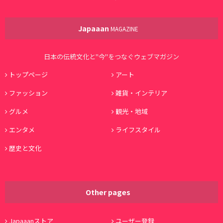
Japaaan
MAGAZINE
日本の伝統文化と"今"をつなぐウェブマガジン
トップページ
アート
ファッション
雑貨・インテリア
グルメ
観光・地域
エンタメ
ライフスタイル
歴史と文化
Other pages
Japaaanストア
ユーザー登録