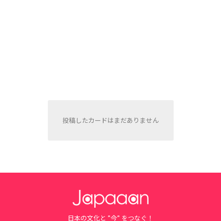
投稿したカードはまだありません
日本の文化と ”今” をつなぐ！