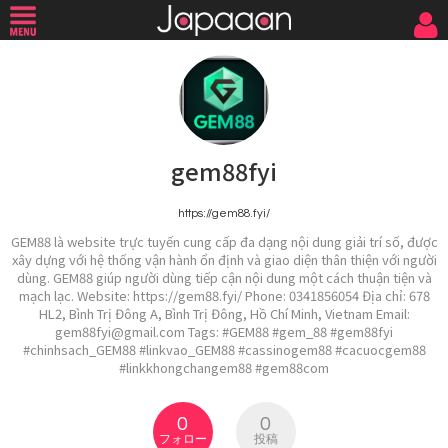
gem88fyi
https://gem88.fyi/
GEM88 là website trực tuyến cung cấp đa dạng nội dung giải trí số, được
xây dựng với hệ thống vận hành ổn định và giao diện thân thiện với người
dùng. GEM88 giúp người dùng tiếp cận nội dung một cách thuận tiện và
mạch lạc. Website: https://gem88.fyi/ Phone: 0341856054 Địa chỉ: 678
HL2, Bình Trị Đông A, Bình Trị Đông, Hồ Chí Minh, Vietnam Email:
gem88fyi@gmail.com Tags: #GEM88 #gem_88 #gem88fyi
#chinhsach_GEM88 #linkvao_GEM88 #cassinogem88 #cacuocgem88
#linkkhongchangem88 #gem88com
0
0
フォロー
投稿