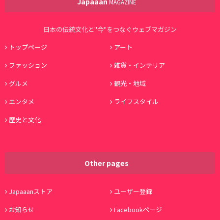
Japaaan
MAGAZINE
日本の伝統文化と"今"をつなぐウェブマガジン
トップページ
アート
ファッション
雑貨・インテリア
グルメ
観光・地域
エンタメ
ライフスタイル
歴史と文化
Other pages
Japaaanストア
ユーザー登録
お知らせ
Facebookページ