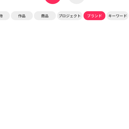
物
作品
商品
プロジェクト
ブランド
キーワード