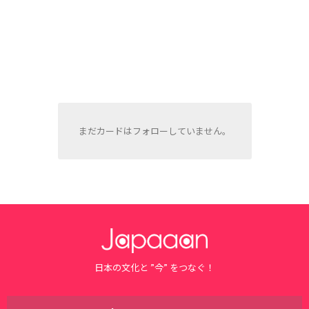
まだカードはフォローしていません。
日本の文化と ”今” をつなぐ！