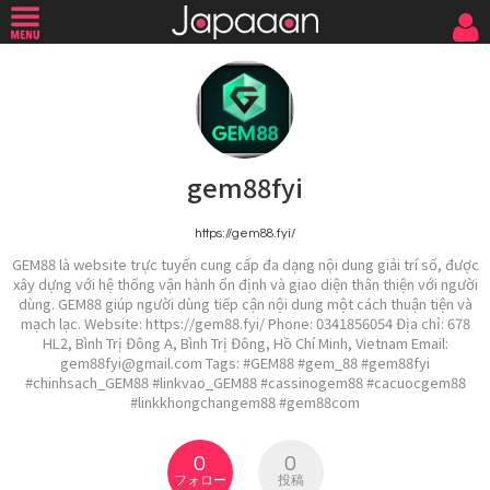
gem88fyi
https://gem88.fyi/
GEM88 là website trực tuyến cung cấp đa dạng nội dung giải trí số, được
xây dựng với hệ thống vận hành ổn định và giao diện thân thiện với người
dùng. GEM88 giúp người dùng tiếp cận nội dung một cách thuận tiện và
mạch lạc. Website: https://gem88.fyi/ Phone: 0341856054 Địa chỉ: 678
HL2, Bình Trị Đông A, Bình Trị Đông, Hồ Chí Minh, Vietnam Email:
gem88fyi@gmail.com Tags: #GEM88 #gem_88 #gem88fyi
#chinhsach_GEM88 #linkvao_GEM88 #cassinogem88 #cacuocgem88
#linkkhongchangem88 #gem88com
0
0
フォロー
投稿