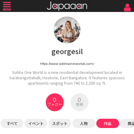
georgesil
https://www.sobhaoneworlds.com/
Sobha One World is a new residential development located in
Sarakariguttahalli, Hoskote, East Bangalore. It features spacious
apartments ranging from 740 to 2,500 sq. ft.
0
0
フォロー
投稿
すべて
イベント
スポット
人物
作品
商