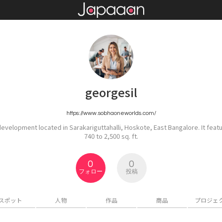
georgesil
https://www.sobhaoneworlds.com/
development located in Sarakariguttahalli, Hoskote, East Bangalore. It fea
740 to 2,500 sq. ft.
0
0
フォロー
投稿
スポット
人物
作品
商品
プロジェ