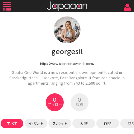
georgesil
https://www.sobhaoneworlds.com/
Sobha One World is a new residential development located in
Sarakariguttahalli, Hoskote, East Bangalore. It features spacious
apartments ranging from 740 to 2,500 sq. ft.
0
0
フォロー
投稿
すべて
イベント
スポット
人物
作品
商