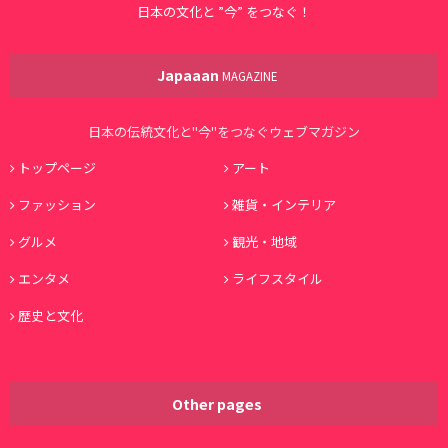
日本の文化と ”今” をつなぐ！
Japaaan
MAGAZINE
日本の伝統文化と"今"をつなぐウェブマガジン
トップページ
アート
ファッション
雑貨・インテリア
グルメ
観光・地域
エンタメ
ライフスタイル
歴史と文化
Other pages