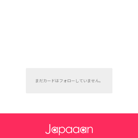
まだカードはフォローしていません。