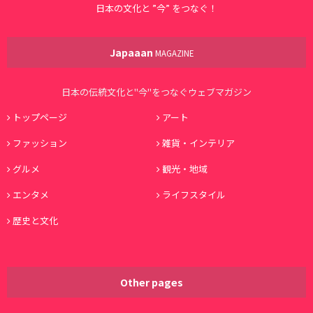
日本の文化と ”今” をつなぐ！
Japaaan
MAGAZINE
日本の伝統文化と"今"をつなぐウェブマガジン
トップページ
アート
ファッション
雑貨・インテリア
グルメ
観光・地域
エンタメ
ライフスタイル
歴史と文化
Other pages