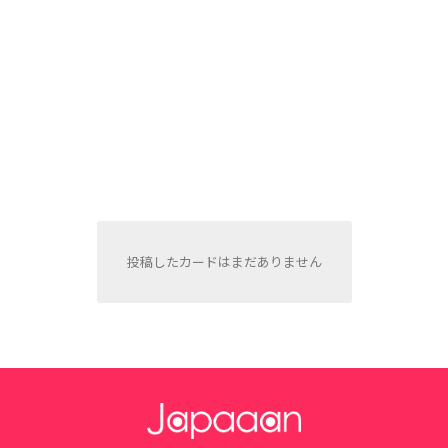
投稿したカードはまだありません