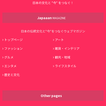
日本の文化と ”今” をつなぐ！
Japaaan
MAGAZINE
日本の伝統文化と"今"をつなぐウェブマガジン
トップページ
アート
ファッション
雑貨・インテリア
グルメ
観光・地域
エンタメ
ライフスタイル
歴史と文化
Other pages