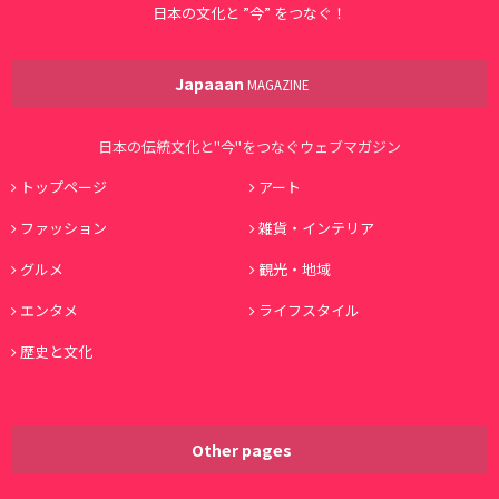
日本の文化と ”今” をつなぐ！
Japaaan
MAGAZINE
日本の伝統文化と"今"をつなぐウェブマガジン
トップページ
アート
ファッション
雑貨・インテリア
グルメ
観光・地域
エンタメ
ライフスタイル
歴史と文化
Other pages