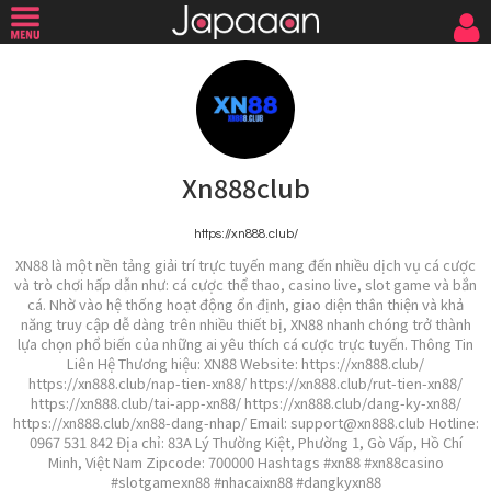
Xn888club
https://xn888.club/
XN88 là một nền tảng giải trí trực tuyến mang đến nhiều dịch vụ cá cược
và trò chơi hấp dẫn như: cá cược thể thao, casino live, slot game và bắn
cá. Nhờ vào hệ thống hoạt động ổn định, giao diện thân thiện và khả
năng truy cập dễ dàng trên nhiều thiết bị, XN88 nhanh chóng trở thành
lựa chọn phổ biến của những ai yêu thích cá cược trực tuyến. Thông Tin
Liên Hệ Thương hiệu: XN88 Website: https://xn888.club/
https://xn888.club/nap-tien-xn88/ https://xn888.club/rut-tien-xn88/
https://xn888.club/tai-app-xn88/ https://xn888.club/dang-ky-xn88/
https://xn888.club/xn88-dang-nhap/ Email: support@xn888.club Hotline:
0967 531 842 Địa chỉ: 83A Lý Thường Kiệt, Phường 1, Gò Vấp, Hồ Chí
Minh, Việt Nam Zipcode: 700000 Hashtags #xn88 #xn88casino
#slotgamexn88 #nhacaixn88 #dangkyxn88