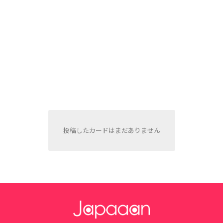
投稿したカードはまだありません