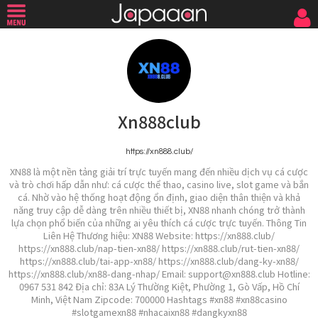
Xn888club
https://xn888.club/
XN88 là một nền tảng giải trí trực tuyến mang đến nhiều dịch vụ cá cược
và trò chơi hấp dẫn như: cá cược thể thao, casino live, slot game và bắn
cá. Nhờ vào hệ thống hoạt động ổn định, giao diện thân thiện và khả
năng truy cập dễ dàng trên nhiều thiết bị, XN88 nhanh chóng trở thành
lựa chọn phổ biến của những ai yêu thích cá cược trực tuyến. Thông Tin
Liên Hệ Thương hiệu: XN88 Website: https://xn888.club/
https://xn888.club/nap-tien-xn88/ https://xn888.club/rut-tien-xn88/
https://xn888.club/tai-app-xn88/ https://xn888.club/dang-ky-xn88/
https://xn888.club/xn88-dang-nhap/ Email: support@xn888.club Hotline:
0967 531 842 Địa chỉ: 83A Lý Thường Kiệt, Phường 1, Gò Vấp, Hồ Chí
Minh, Việt Nam Zipcode: 700000 Hashtags #xn88 #xn88casino
#slotgamexn88 #nhacaixn88 #dangkyxn88