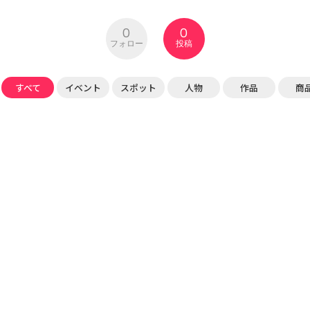
0
0
フォロー
投稿
すべて
イベント
スポット
人物
作品
商