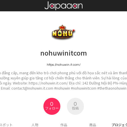
nohuwinitcom
https://nohuwin.it.com/
ến đẳng cấp, mang đến kho trò chơi phong phú với đồ họa sắc nét và âm tha
hường xuyên giúp gia tăng cơ hội chiến thắng cho thành viên. Sự hài lòng củ
ỗi ngày. Website: https://nohuwin.it.com/ Địa chỉ: 142 Đường Nội Bộ Phi-Hù
63 Email: contact@nohuwin.it.com #nohuwin #nohuwinitcom #thethaonohuw
0
0
フォロー
投稿
スポット
人物
作品
商品
プロジェ