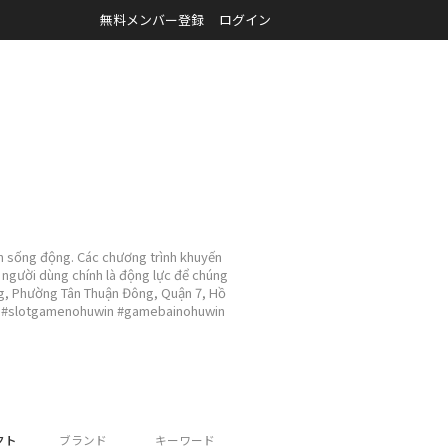
無料メンバー登録
ログイン
nh sống động. Các chương trình khuyến
a người dùng chính là động lực để chúng
ng, Phường Tân Thuận Đông, Quận 7, Hồ
in #slotgamenohuwin #gamebainohuwin
クト
ブランド
キーワード