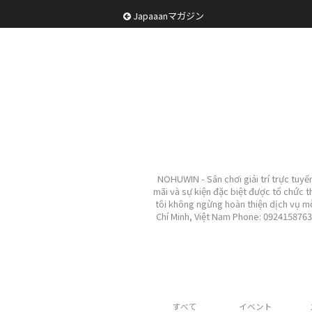
Japaaanマガジン
NOHUWIN - Sân chơi giải trí trực tuy
mãi và sự kiện đặc biệt được tổ chức t
tôi không ngừng hoàn thiện dịch vụ m
Chí Minh, Việt Nam Phone: 09241587
すべて
イベント