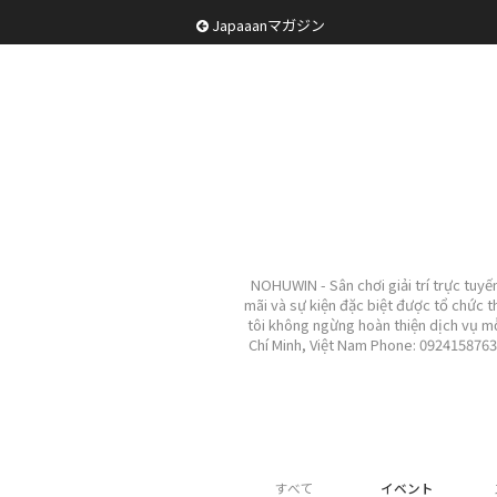
Japaaanマガジン
NOHUWIN - Sân chơi giải trí trực tuy
mãi và sự kiện đặc biệt được tổ chức t
tôi không ngừng hoàn thiện dịch vụ m
Chí Minh, Việt Nam Phone: 09241587
すべて
イベント