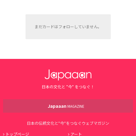
まだカードはフォローしていません。
日本の文化と ”今” をつなぐ！
Japaaan
MAGAZINE
日本の伝統文化と"今"をつなぐウェブマガジン
トップページ
アート