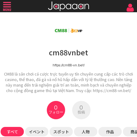
cm88vnbet
https://cm88-vn.bet/
CM88 là sân chơi cá cược trực tuyến uy tín chuyên cung cấp các trò chơi
casino, thể thao, đá gà và nổ hũ hấp dẫn với tỷ lệ thưởng cao. Nền tảng
này mang đến trải nghiệm giải trí an toàn, minh bạch và chuyên nghiệp
cho cộng đồng game thủ tại Việt Nam. Truy cập: https://cm88-vn.bet/
0
0
フォロー
投稿
すべて
イベント
スポット
人物
作品
商