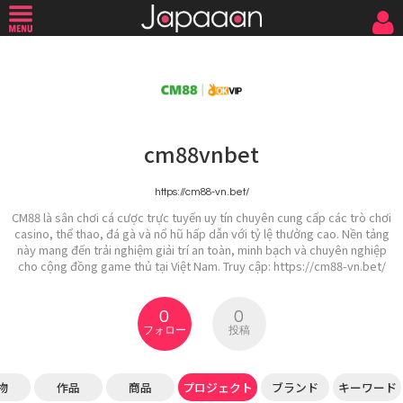
cm88vnbet
https://cm88-vn.bet/
CM88 là sân chơi cá cược trực tuyến uy tín chuyên cung cấp các trò chơi
casino, thể thao, đá gà và nổ hũ hấp dẫn với tỷ lệ thưởng cao. Nền tảng
này mang đến trải nghiệm giải trí an toàn, minh bạch và chuyên nghiệp
cho cộng đồng game thủ tại Việt Nam. Truy cập: https://cm88-vn.bet/
0
0
フォロー
投稿
物
作品
商品
プロジェクト
ブランド
キーワード