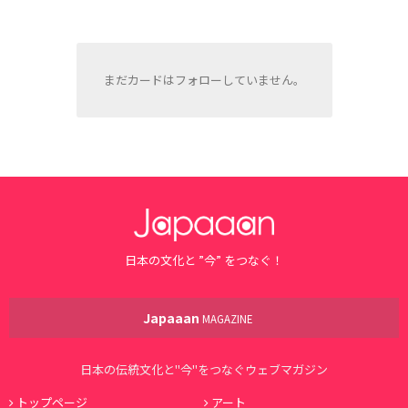
まだカードはフォローしていません。
日本の文化と ”今” をつなぐ！
Japaaan
MAGAZINE
日本の伝統文化と"今"をつなぐウェブマガジン
トップページ
アート