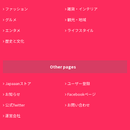
ファッション
雑貨・インテリア
グルメ
観光・地域
エンタメ
ライフスタイル
歴史と文化
Other pages
Japaaanストア
ユーザー登録
お知らせ
Facebookページ
公式Twitter
お問い合わせ
運営会社