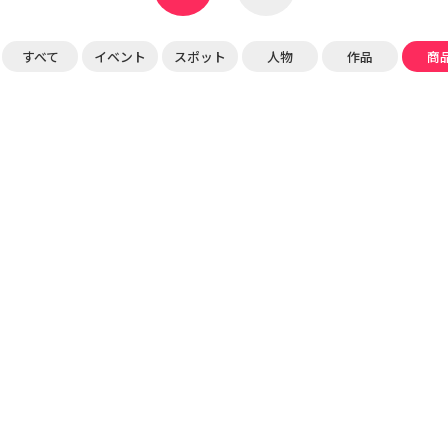
すべて
イベント
スポット
人物
作品
商