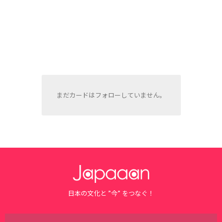
まだカードはフォローしていません。
日本の文化と ”今” をつなぐ！