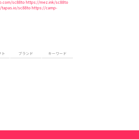
b.com/sc88to
https://mez.ink/sc88to
//tapas.io/sc88to
https://camp-
クト
ブランド
キーワード