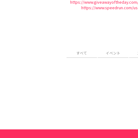
https://www.giveawayoftheday.com/
https://www.speedrun.com/us
すべて
イベント