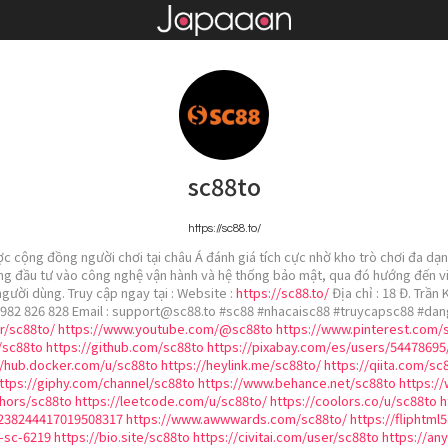
sc88to
https://sc88.to/
ược cộng đồng người chơi tại châu Á đánh giá tích cực nhờ kho trò chơi đa dạ
ng đầu tư vào công nghệ vận hành và hệ thống bảo mật, qua đó hướng đến việc
gười dùng. Truy cập ngay tại : Website :
https://sc88.to/
Địa chỉ : 18 Đ. Trần
: 0982 826 828 Email : support@sc88.to #sc88 #nhacaisc88 #truycapsc88 #da
r/sc88to/
https://www.youtube.com/@sc88to
https://www.pinterest.com/
/sc88to
https://github.com/sc88to
https://pixabay.com/es/users/54478695
//hub.docker.com/u/sc88to
https://heylink.me/sc88to/
https://qiita.com/sc
ttps://giphy.com/channel/sc88to
https://www.behance.net/sc88to
https:/
thors/sc88to
https://leetcode.com/u/sc88to/
https://coolors.co/u/sc88to
h
/238244417019508317
https://www.awwwards.com/sc88to/
https://fliphtm
-sc-6219
https://bio.site/sc88to
https://civitai.com/user/sc88to
https://a