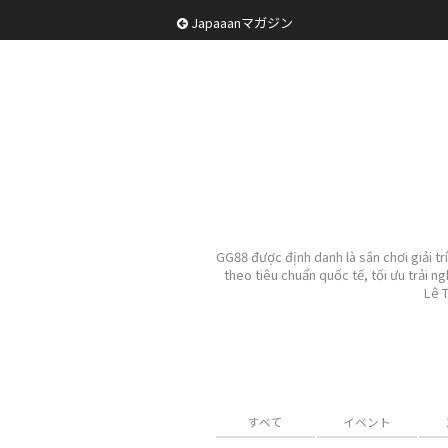
Japaaanマガジン
GG88 được định danh là sân chơi giải tr
theo tiêu chuẩn quốc tế, tối ưu trải
Lê 
すべて
イベント