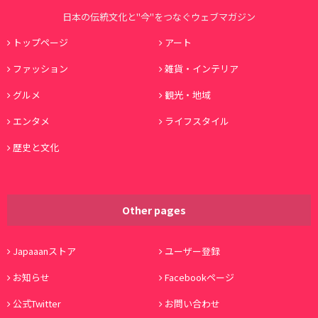
日本の伝統文化と"今"をつなぐウェブマガジン
トップページ
アート
ファッション
雑貨・インテリア
グルメ
観光・地域
エンタメ
ライフスタイル
歴史と文化
Other pages
Japaaanストア
ユーザー登録
お知らせ
Facebookページ
公式Twitter
お問い合わせ