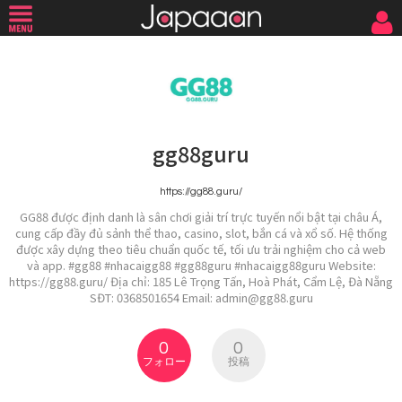
gg88guru
https://gg88.guru/
GG88 được định danh là sân chơi giải trí trực tuyến nổi bật tại châu Á,
cung cấp đầy đủ sảnh thể thao, casino, slot, bắn cá và xổ số. Hệ thống
được xây dựng theo tiêu chuẩn quốc tế, tối ưu trải nghiệm cho cả web
và app. #gg88 #nhacaigg88 #gg88guru #nhacaigg88guru Website:
https://gg88.guru/ Địa chỉ: 185 Lê Trọng Tấn, Hoà Phát, Cẩm Lệ, Đà Nẵng
SĐT: 0368501654 Email: admin@gg88.guru
0
0
フォロー
投稿