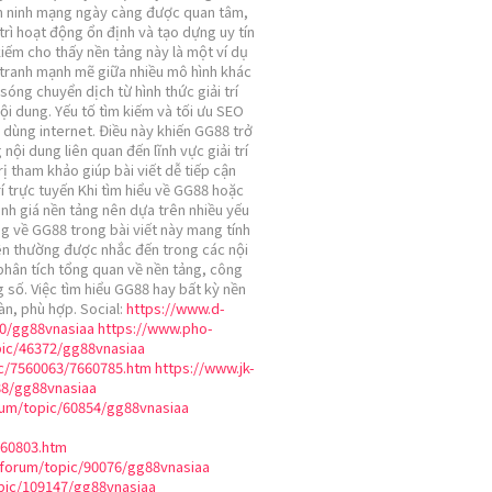
 an ninh mạng ngày càng được quan tâm,
trì hoạt động ổn định và tạo dựng uy tín
kiếm cho thấy nền tảng này là một ví dụ
h tranh mạnh mẽ giữa nhiều mô hình khác
 sóng chuyển dịch từ hình thức giải trí
ội dung. Yếu tố tìm kiếm và tối ưu SEO
dùng internet. Điều này khiến GG88 trở
ội dung liên quan đến lĩnh vực giải trí
ị tham khảo giúp bài viết dễ tiếp cận
rí trực tuyến Khi tìm hiểu về GG88 hoặc
ánh giá nền tảng nên dựa trên nhiều yếu
ng về GG88 trong bài viết này mang tính
tên thường được nhắc đến trong các nội
phân tích tổng quan về nền tảng, công
ng số. Việc tìm hiểu GG88 hay bất kỳ nền
àn, phù hợp. Social:
https://www.d-
50/gg88vnasiaa
https://www.pho-
ic/46372/gg88vnasiaa
ic/7560063/7660785.htm
https://www.jk-
88/gg88vnasiaa
um/topic/60854/gg88vnasiaa
60803.htm
forum/topic/90076/gg88vnasiaa
pic/109147/gg88vnasiaa