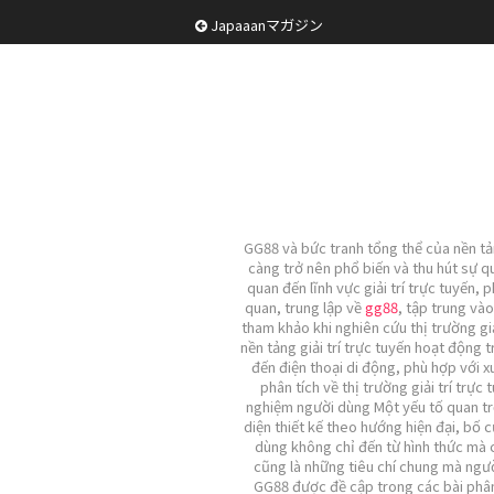
Japaaanマガジン
GG88 và bức tranh tổng thể của nền tản
càng trở nên phổ biến và thu hút sự 
quan đến lĩnh vực giải trí trực tuyến,
quan, trung lập về
gg88
, tập trung và
tham khảo khi nghiên cứu thị trường g
nền tảng giải trí trực tuyến hoạt động 
đến điện thoại di động, phù hợp với 
phân tích về thị trường giải trí trự
nghiệm người dùng Một yếu tố quan trọn
diện thiết kế theo hướng hiện đại, bố 
dùng không chỉ đến từ hình thức mà c
cũng là những tiêu chí chung mà ngườ
GG88 được đề cập trong các bài phân 