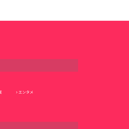
域
エンタメ