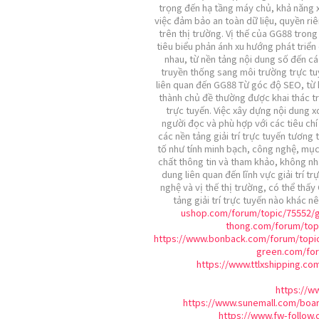
trọng đến hạ tầng máy chủ, khả năng x
việc đảm bảo an toàn dữ liệu, quyền riê
trên thị trường. Vị thế của GG88 trong
tiêu biểu phản ánh xu hướng phát triển
nhau, từ nền tảng nội dung số đến các 
truyền thống sang môi trường trực tuy
liên quan đến GG88 Từ góc độ SEO, từ 
thành chủ đề thường được khai thác tro
trực tuyến. Việc xây dựng nội dung x
người đọc và phù hợp với các tiêu chí 
các nền tảng giải trí trực tuyến tương
tố như tính minh bạch, công nghệ, mục 
chất thông tin và tham khảo, không nh
dung liên quan đến lĩnh vực giải trí
nghệ và vị thế thị trường, có thể thấy 
tảng giải trí trực tuyến nào khác 
ushop.com/forum/topic/75552/
thong.com/forum/top
https://www.bonback.com/forum/topi
green.com/for
https://www.ttlxshipping.c
https://
https://www.sunemall.com/boa
https://www.fw-follow