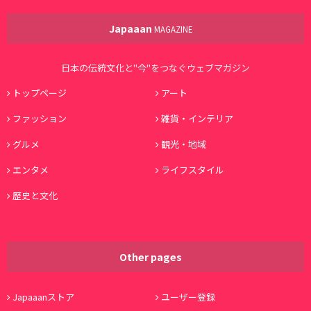
Japaaan
MAGAZINE
日本の伝統文化と"今"をつなぐウェブマガジン
トップページ
アート
ファッション
雑貨・インテリア
グルメ
観光・地域
エンタメ
ライフスタイル
歴史と文化
Other pages
Japaaanストア
ユーザー登録