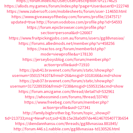
https://forum.index.hu/User/UserDescription?u=2174625
https://allods.my.games/forum/index.php?page=User&userID=222748
https://www.zubersoft.com/mobilesheets/forum/user-114650.html
https://www.giveawayoftheday.com/forums/profile/1547571?
updated=true
http://forum.vodobox.com/profile.php?id=54593
https://forum.epicbrowser.com/profile.php?
section=personal&id=126667
https://www.fruitpickingjobs.com.au/forums/users/gg88vnasiaa/
https://forums.alliedmods.net/member.php?u=458256
https://reactos.org/forum/memberlist.php?
mode=viewprofile&u=178130
https://jerseyboysblog.com/forum/member.php?
action=profile&uid=71910
https://pub41.bravenet.com/forum/static/show.php?
usernum=3501574107&frmid=26&msgid=1018166&cmd=show
https://pub37.bravenet.com/forum/static/show.php?
usernum=3172289350&frmid=7238&msgid=1595315&cmd=show
https://forum.amzgame.com/thread/detail?id=532961
https://whoosmind.com/forums/thread/33749/
https://www.freebeg.com/forum/member.php?
action=profile&uid=127341
http://family.bigbrother.bg/forum/topic_show.pl?
tid=213733;msg=NewPost;sid=63b15e28a0d97de4614670540773b654
https://diendannhansu.com/threads/gg88vnasiaa.881845/
http://forum.446.s1.nabble.com/gg88vnasiaa-td130526.html