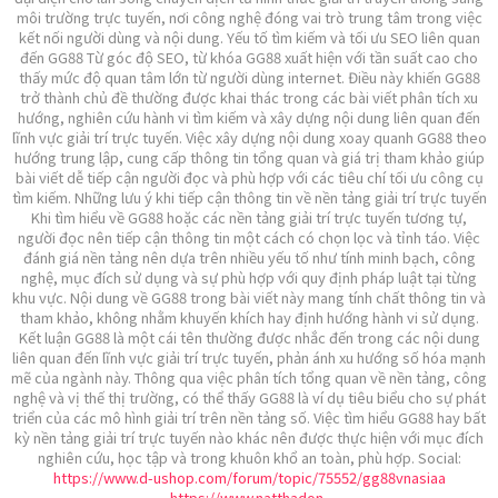
môi trường trực tuyến, nơi công nghệ đóng vai trò trung tâm trong việc
kết nối người dùng và nội dung. Yếu tố tìm kiếm và tối ưu SEO liên quan
đến GG88 Từ góc độ SEO, từ khóa GG88 xuất hiện với tần suất cao cho
thấy mức độ quan tâm lớn từ người dùng internet. Điều này khiến GG88
trở thành chủ đề thường được khai thác trong các bài viết phân tích xu
hướng, nghiên cứu hành vi tìm kiếm và xây dựng nội dung liên quan đến
lĩnh vực giải trí trực tuyến. Việc xây dựng nội dung xoay quanh GG88 theo
hướng trung lập, cung cấp thông tin tổng quan và giá trị tham khảo giúp
bài viết dễ tiếp cận người đọc và phù hợp với các tiêu chí tối ưu công cụ
tìm kiếm. Những lưu ý khi tiếp cận thông tin về nền tảng giải trí trực tuyến
Khi tìm hiểu về GG88 hoặc các nền tảng giải trí trực tuyến tương tự,
người đọc nên tiếp cận thông tin một cách có chọn lọc và tỉnh táo. Việc
đánh giá nền tảng nên dựa trên nhiều yếu tố như tính minh bạch, công
nghệ, mục đích sử dụng và sự phù hợp với quy định pháp luật tại từng
khu vực. Nội dung về GG88 trong bài viết này mang tính chất thông tin và
tham khảo, không nhằm khuyến khích hay định hướng hành vi sử dụng.
Kết luận GG88 là một cái tên thường được nhắc đến trong các nội dung
liên quan đến lĩnh vực giải trí trực tuyến, phản ánh xu hướng số hóa mạnh
mẽ của ngành này. Thông qua việc phân tích tổng quan về nền tảng, công
nghệ và vị thế thị trường, có thể thấy GG88 là ví dụ tiêu biểu cho sự phát
triển của các mô hình giải trí trên nền tảng số. Việc tìm hiểu GG88 hay bất
kỳ nền tảng giải trí trực tuyến nào khác nên được thực hiện với mục đích
nghiên cứu, học tập và trong khuôn khổ an toàn, phù hợp. Social:
https://www.d-ushop.com/forum/topic/75552/gg88vnasiaa
https://www.natthadon-