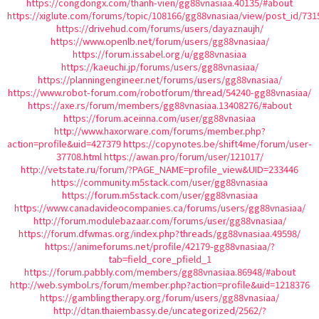
https://congdongx.com/thanh-vien/gg88vnasiaa.40135/#about
https://xiglute.com/forums/topic/108166/gg88vnasiaa/view/post_id/731
https://drivehud.com/forums/users/dayaznaujh/
https://www.openlb.net/forum/users/gg88vnasiaa/
https://forum.issabel.org/u/gg88vnasiaa
https://kaeuchi.jp/forums/users/gg88vnasiaa/
https://planningengineer.net/forums/users/gg88vnasiaa/
https://www.robot-forum.com/robotforum/thread/54240-gg88vnasiaa/
https://axe.rs/forum/members/gg88vnasiaa.13408276/#about
https://forum.aceinna.com/user/gg88vnasiaa
http://www.haxorware.com/forums/member.php?
action=profile&uid=427379
https://copynotes.be/shift4me/forum/user-
37708.html
https://awan.pro/forum/user/121017/
http://vetstate.ru/forum/?PAGE_NAME=profile_view&UID=233446
https://community.m5stack.com/user/gg88vnasiaa
https://forum.m5stack.com/user/gg88vnasiaa
https://www.canadavideocompanies.ca/forums/users/gg88vnasiaa/
http://forum.modulebazaar.com/forums/user/gg88vnasiaa/
https://forum.dfwmas.org/index.php?threads/gg88vnasiaa.49598/
https://animeforums.net/profile/42179-gg88vnasiaa/?
tab=field_core_pfield_1
https://forum.pabbly.com/members/gg88vnasiaa.86948/#about
http://web.symbol.rs/forum/member.php?action=profile&uid=1218376
https://gamblingtherapy.org/forum/users/gg88vnasiaa/
http://dtan.thaiembassy.de/uncategorized/2562/?