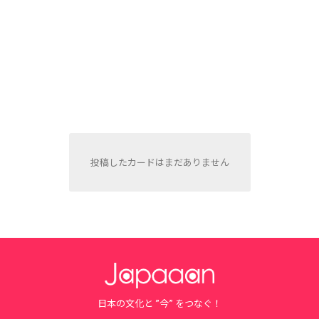
投稿したカードはまだありません
日本の文化と ”今” をつなぐ！