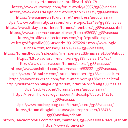
mingleforumaction=profile&id=439178
https://www.vajiracoop.com/forum/topic/43907/gg88vnasiaa
https://www.dideadesign.com/forum/topic/17179/gg88vnasiaa
https://www.minecraftforum.net/members/gg88vnasiaa
https://www.pathumratjotun.com/forum/topic/123466/gg88vnasiaa
https://www.fitday.com/fitness/forums/members/gg88vnasiaa.html
https://www.rueanmaihom.net/forum/topic/63608/gg88vnasiaa
https://profiles.delphiforums.com/n/pfx/profile.aspx?
webtag=dfpprofile000&userId=1891275224
https://www.logic-
sunrise.com/forums/user/181218-gg88vnasiaa/
https://forum.tkool.jp/index.php?members/gg88vnasiaa.91369/#about
https://l2top.co/forum/members/gg88vnasiaa.142465/
https://www.chaloke.com/forums/users/gg88vnasiaa/
https://www.soshified.com/forums/user/653832-gg88vnasiaa/
https://www.cfd-online.com/Forums/members/gg88vnasiaa.html
https://www.rcuniverse.com/forum/members/gg88vnasiaa.html
http://resurrection.bungie.org/forum/index.pl?profile=gg88vnasiaa
https://sub4sub.net/forums/users/gg88vnasiaa/
https://forum.herozerogame.com/index.php?/user/143210-
gg88vnasiaa/
https://www.bookingblog.com/forum/users/gg88vnasiaa/
https://forum.dboglobal.to/wsc/index.php?user/133716-
gg88vnasiaa/#about
https://leakedmodels.com/forum/members/gg88vnasiaa.676691/#about
https://www.abitur-und-