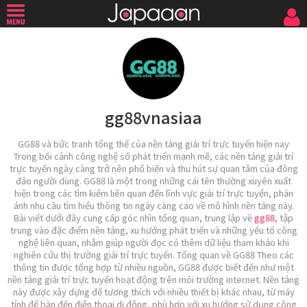
gg88vnasiaa
GG88 và bức tranh tổng thể của nền tảng giải trí trực tuyến hiện nay
Trong bối cảnh công nghệ số phát triển mạnh mẽ, các nền tảng giải trí
trực tuyến ngày càng trở nên phổ biến và thu hút sự quan tâm của đông
đảo người dùng. GG88 là một trong những cái tên thường xuyên xuất
hiện trong các tìm kiếm liên quan đến lĩnh vực giải trí trực tuyến, phản
ánh nhu cầu tìm hiểu thông tin ngày càng cao về mô hình nền tảng này.
Bài viết dưới đây cung cấp góc nhìn tổng quan, trung lập về
gg88
, tập
trung vào đặc điểm nền tảng, xu hướng phát triển và những yếu tố công
nghệ liên quan, nhằm giúp người đọc có thêm dữ liệu tham khảo khi
nghiên cứu thị trường giải trí trực tuyến. Tổng quan về GG88 Theo các
thông tin được tổng hợp từ nhiều nguồn, GG88 được biết đến như một
nền tảng giải trí trực tuyến hoạt động trên môi trường internet. Nền tảng
này được xây dựng để tương thích với nhiều thiết bị khác nhau, từ máy
tính để bàn đến điện thoại di động, phù hợp với xu hướng sử dụng công