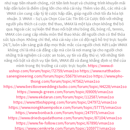
như nạp tiền nhanh chóng, rút tiền linh hoạt và chương trình khuyến mãi
hấp dẫn luôn là điểm cộng lớn cho nhà cái này. Thêm vào đó, các nhà cái
VMAX còn cung cấp tỷ lệ cược hấp dẫn, giúp người chơi tối đa hóa lợi
nhuận. 3. VMAX – Sự Lựa Chọn Của Các Tín Đồ Cá Cược Đối với những
người yêu thích cá cược thể thao, VMAX là một lựa chọn không thể bỏ
qua. Ngoài các sự kiện thể thao nổi bật như bóng đá, bóng rổ, tennis,
VMAX còn cung cấp nhiều môn thể thao khác để người chơi có thể thỏa
sức lựa chọn. Không chỉ thế, nhà cái này còn có đội ngũ hỗ trợ trực tuyến
24/7, luôn sẵn sàng giải đáp mọi thắc mắc của người chơi. Kết Luận VMAX
không chỉ là nhà cái đẳng cấp mà còn là nơi mang lại cho người chơi
những trải nghiệm cá cược an toàn, uy tín và đầy thú vị. Với những tính
năng nổi bật và dịch vụ tận tình, VMAX đã và đang khẳng định vị thế của
mình trong thị trường cá cược trực tuyến.
https://www.d-
ushop.com/forum/topic/72759/vmax1so
https://www.natthadon-
sanengineering.com/forum/topic/55679/vmax1so
https://www.pho-
thong.com/forum/topic/47562/vmax1so
https://www.bestloveweddingstudio.com/forum/topic/44228/vmax1so
https://www.jk-green.com/forum/topic/69009/vmax1so
https://www.ekdarun.com/forum/topic/112587/vmax1so
https://www.ttlxshipping.com/forum/topic/247972/vmax1so
https://www.nongkhaempolice.com/forum/topic/57775/vmax1so
https://www.bonback.com/forum/topic/247975/vmax1so
https://www.driedsquidathome.com/forum/topic/87104/vmax1so
https://www.fw-follow.com/forum/topic/67890/vmax1so
https://www.cemkrete.com/forum/topic/105977/vmax1so