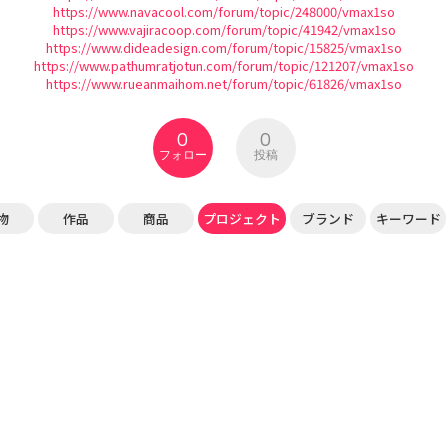
https://www.navacool.com/forum/topic/248000/vmax1so
https://www.vajiracoop.com/forum/topic/41942/vmax1so
https://www.dideadesign.com/forum/topic/15825/vmax1so
https://www.pathumratjotun.com/forum/topic/121207/vmax1so
https://www.rueanmaihom.net/forum/topic/61826/vmax1so
0
0
フォロー
投稿
物
作品
商品
プロジェクト
ブランド
キーワード