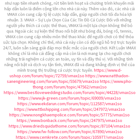
như nạp tiền nhanh chóng, rút tiền linh hoạt và chương trình khuyến mãi
hấp dẫn luôn là điểm cộng lớn cho nhà cái này. Thêm vào đó, các nhà cái
VMAX còn cung cấp tỷ lệ cược hấp dẫn, giúp người chơi tối đa hóa lợi
nhuận. 3. VMAX – Sự Lựa Chọn Của Các Tín Đồ Cá Cược Đối với những
người yêu thích cá cược thể thao, VMAX là một lựa chọn không thể bỏ
qua. Ngoài các sự kiện thể thao nổi bật như bóng đá, bóng rổ, tennis,
VMAX còn cung cấp nhiều môn thể thao khác để người chơi có thể thỏa
sức lựa chọn. Không chỉ thế, nhà cái này còn có đội ngũ hỗ trợ trực tuyến
24/7, luôn sẵn sàng giải đáp mọi thắc mắc của người chơi. Kết Luận VMAX
không chỉ là nhà cái đẳng cấp mà còn là nơi mang lại cho người chơi
những trải nghiệm cá cược an toàn, uy tín và đầy thú vị. Với những tính
năng nổi bật và dịch vụ tận tình, VMAX đã và đang khẳng định vị thế của
mình trong thị trường cá cược trực tuyến.
https://www.d-
ushop.com/forum/topic/72759/vmax1so
https://www.natthadon-
sanengineering.com/forum/topic/55679/vmax1so
https://www.pho-
thong.com/forum/topic/47562/vmax1so
https://www.bestloveweddingstudio.com/forum/topic/44228/vmax1so
https://www.jk-green.com/forum/topic/69009/vmax1so
https://www.ekdarun.com/forum/topic/112587/vmax1so
https://www.ttlxshipping.com/forum/topic/247972/vmax1so
https://www.nongkhaempolice.com/forum/topic/57775/vmax1so
https://www.bonback.com/forum/topic/247975/vmax1so
https://www.driedsquidathome.com/forum/topic/87104/vmax1so
https://www.fw-follow.com/forum/topic/67890/vmax1so
https://www.cemkrete.com/forum/topic/105977/vmax1so