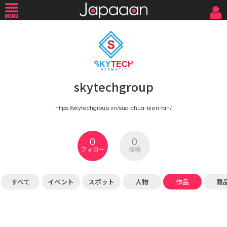
skytechgroup
https://skytechgroup.vn/sua-chua-bien-tan/
0
0
フォロー
投稿
すべて
イベント
スポット
人物
作品
商