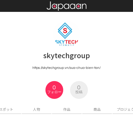
skytechgroup
https://skytechgroup.vn/sua-chua-bien-tan/
0
0
フォロー
投稿
スポット
人物
作品
商品
プロジェ