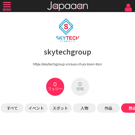
skytechgroup
https://skytechgroup.vn/sua-chua-bien-tan/
0
0
フォロー
投稿
すべて
イベント
スポット
人物
作品
商