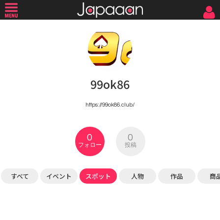
99ok86
https://99ok86.club/
0
0
フォロー
投稿
すべて
イベント
スポット
人物
作品
商