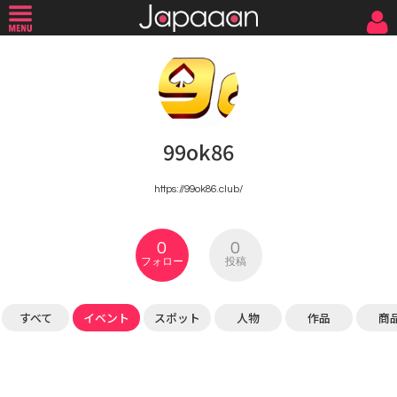
99ok86
https://99ok86.club/
0
0
フォロー
投稿
すべて
イベント
スポット
人物
作品
商