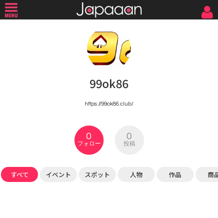
99ok86
https://99ok86.club/
0
0
フォロー
投稿
すべて
イベント
スポット
人物
作品
商